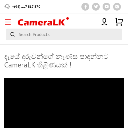
+(94) 117 817 870
දැයේ දරුවන්ගේ නැණස පාදන්නට
CameraLK තිළිණයක් !