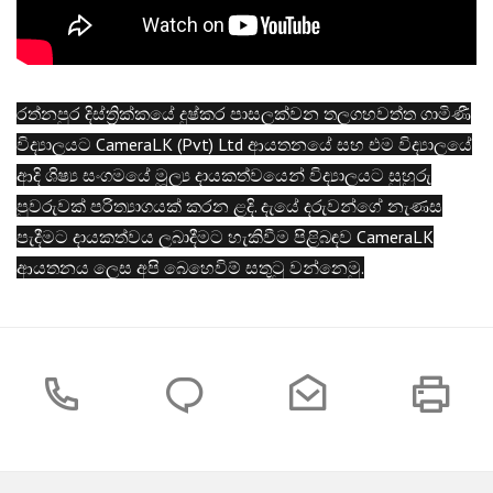
රත්නපුර දිස්ත්‍රික්කයේ දුෂ්කර පාසලක්වන තලගහවත්ත ගාමිණී
විද්‍යාලයට CameraLK (Pvt) Ltd ආයතනයේ සහ එම විද්‍යාලයේ
ආදි ශිෂ්‍ය සංගමයේ මූල්‍ය දායකත්වයෙන් විද්‍යාලයට සුහුරු
පුවරුවක් පරිත්‍යාගයක් කරන ළදි. දැයේ දරුවන්ගේ නැණස
පැදීමට දායකත්වය ලබාදීමට හැකිවීම පිළිබඳව CameraLK
ආයතනය ලෙස අපි බෙහෙවිම් සතුටු වන්නෙමු.