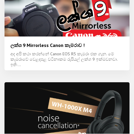
ලක්ශ 9 Mirrorless Canon කැමරාව !
අද අපි කථා කරන්නේ Canon EOS R5 කැමරා එක ගැන. මේ
කැමරාවේ වෙළදපළ වටිනාකම රුපියල් ලක්ශ 9 ඉක්මවනවා.
ඉතිං...