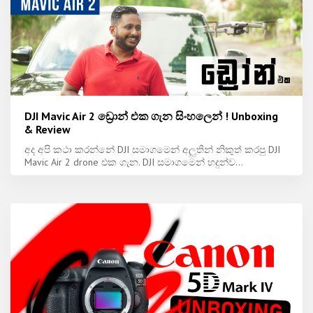
DJI Mavic Air 2 ඩ්‍රොන් එක ගැන සිංහලෙන් ! Unboxing
& Review
අද අපි කථා කරන්නේ DJI සමාගමෙන් අලුතින් නිකුත් කරපු DJI
Mavic Air 2 drone එක ගැන. DJI සමාගමෙන් හදුන්ව...