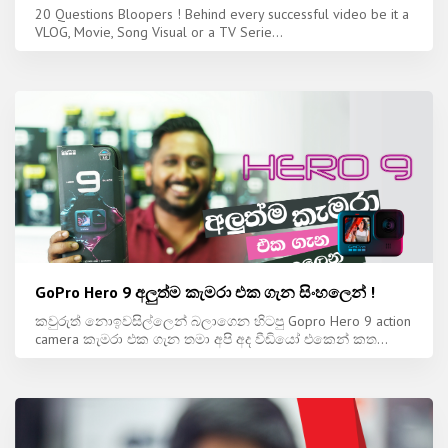
20 Questions Bloopers ! Behind every successful video be it a
VLOG, Movie, Song Visual or a TV Serie...
GoPro Hero 9 අලුත්ම කැමරා එක ගැන සිංහලෙන් !
කවුරුත් නොඉවසිල්ලෙන් බලාගෙන හිටපු Gopro Hero 9 action
camera කැමරා එක ගැන තමා අපි අද වීඩියෝ එකෙන් කත...