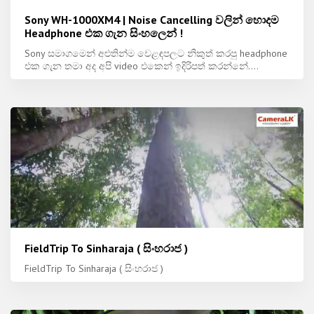
Sony WH-1000XM4 | Noise Cancelling වලින් හොදම
Headphone එක ගැන සිංහලෙන් !
Sony සමාගමෙන් අළුතින්ම වෙළඳපලට නිකුත් කරපු headphone
එක ගැන තමා අද අපි video එකෙන් ඉදිරිපත් කරන්නේ....
FieldTrip To Sinharaja ( සිංහරාජ )
FieldTrip To Sinharaja ( සිංහරාජ )