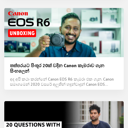
තත්පරයට පිංතූර 20ක් වදින Canon කැමරාව ගැන
සිංහලෙන්
අද අපි කථා කරන්නේ Canon EOS R6 කැමරා එක ගැන. Canon
සමාගමෙන් 2020 වසරේ අලුතින් හදුන්වාදුන් Canon EOS...